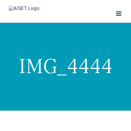
Skip
to
content
IMG_4444