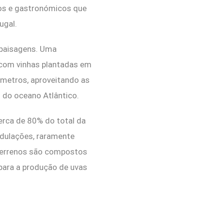
cos e gastronómicos que
ugal.
 paisagens. Uma
 com vinhas plantadas em
0 metros, aproveitando as
 do oceano Atlântico.
cerca de 80% do total da
ndulações, raramente
 terrenos são compostos
 para a produção de uvas