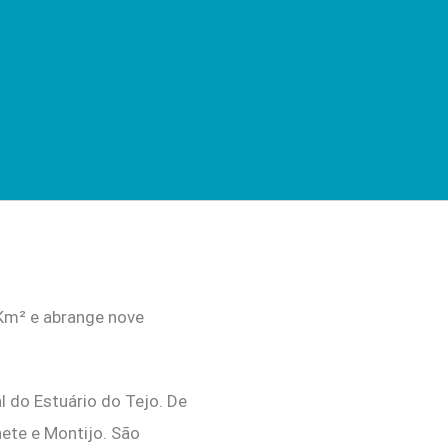
Km² e abrange nove
l do Estuário do Tejo. De
hete e Montijo. São