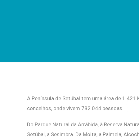
A Península de Setúbal tem uma área de 1.421 
concelhos, onde vivem 782 044 pessoas.
Do Parque Natural da Arrábida, à Reserva Natura
Setúbal, a Sesimbra. Da Moita, a Palmela, Alcoc