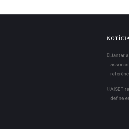
NOTÍCI
Jantar a
associa
referênc
AISET re
define e