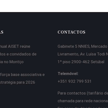
AS
CONTACTOS
nual AISET reúne
Gabinete 5 NNIES, Mercado
dos e convidados de
Livramento, Av. Luísa Todi 
ia no Montijo
1º piso 2900-462 Setúbal
Telemóvel:
força base associativa e
+351 932 799 531
stratégia para 2026
Para contactos (tarifário d
chamada para rede nacional