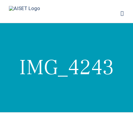
Skip
to
content
IMG_4243