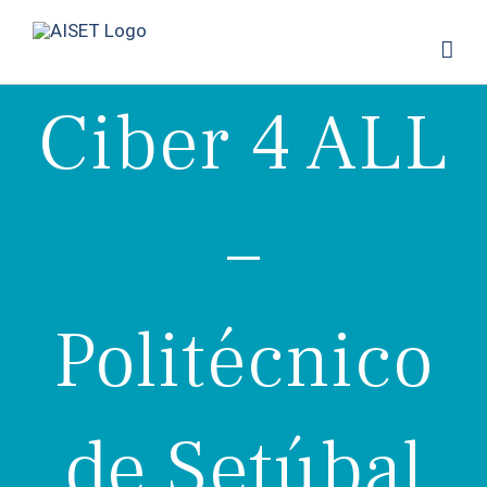
Skip
to
content
Ciber 4 ALL
–
Politécnico
de Setúbal